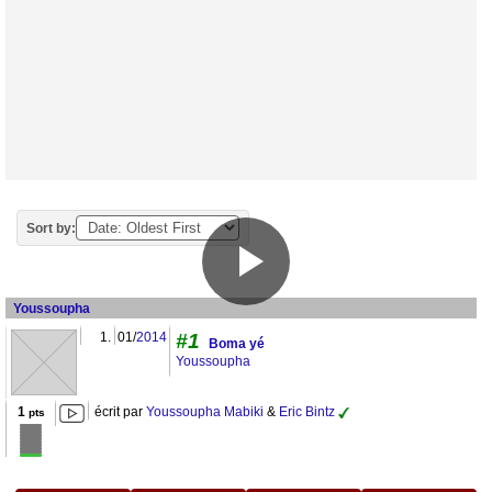
Sort by:
Youssoupha
1.
01/
2014
#1
Boma yé
Youssoupha
1
écrit par
Youssoupha Mabiki
&
Eric Bintz
pts