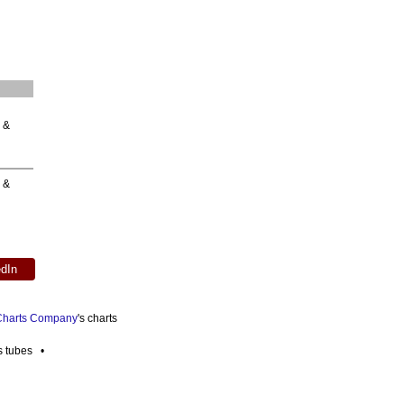
&
 &
edIn
 Charts Company
's charts
es tubes •