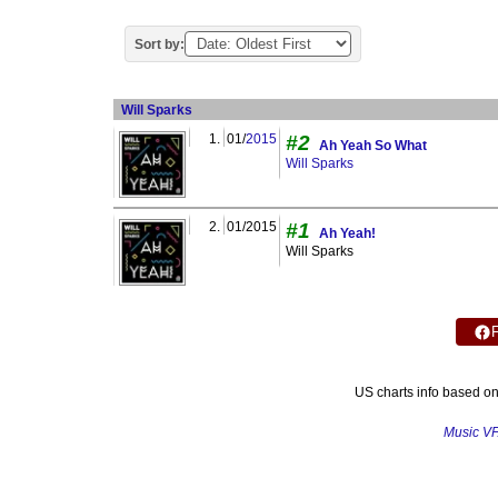
Sort by:
Will Sparks
1.
01/
2015
#2
Ah Yeah So What
Will Sparks
2.
01/2015
#1
Ah Yeah!
Will Sparks
US charts info based o
Music V