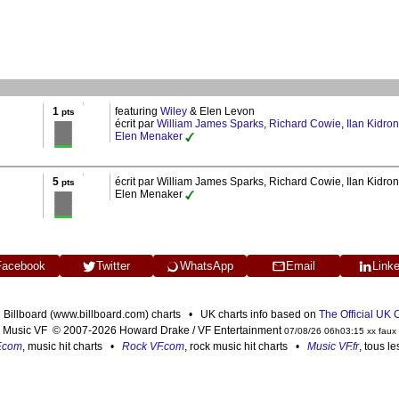
1
featuring
Wiley
& Elen Levon
pts
écrit par
William James Sparks
,
Richard Cowie
,
Ilan Kidron
Elen Menaker
5
écrit par William James Sparks, Richard Cowie, Ilan Kidron
pts
Elen Menaker
Facebook
Twitter
WhatsApp
Email
Link
n Billboard (www.billboard.com) charts • UK charts info based on
The Official UK
Music VF © 2007-2026 Howard Drake / VF Entertainment
07/08/26 06h03:15 xx faux
F.com
, music hit charts •
Rock VF.com
, rock music hit charts •
Music VF.fr
, tous l