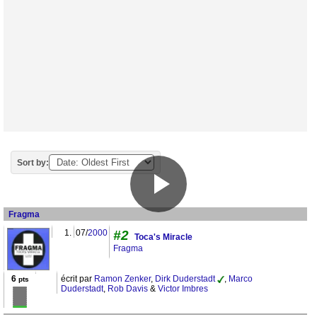
Sort by:
Fragma
1.
07/
2000
#2
Toca's Miracle
Fragma
6
écrit par
Ramon Zenker
,
Dirk Duderstadt
,
Marco
pts
Duderstadt
,
Rob Davis
&
Victor Imbres