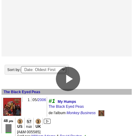
Sort by:
The Black Eyed Peas
1.
05/
2006
#1
My Humps
The Black Eyed Peas
de l'album
Monkey Business
48
pts
3
57
3
US
UK
R&B
[A&M 005585]