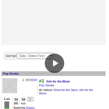
Sort by:
Pop Smoke
1.
07/
2020
#1
Aim for the Moon
Pop Smoke
de l'album
Shoot for the Stars, Aim for the
Moon
1
pts
34
16
US
R&B
featuring
Quavo