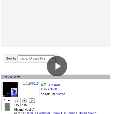
Sort by:
Travis Scott
1.
10/
2015
#1
Antidote
Travis Scott
de l'album
Rodeo
1
pts
16
7
US
R&B
[Grand Hustle]
écrit par
Jacques Webster
,
Ebony Oshunrinde
,
Bryan Mierlo