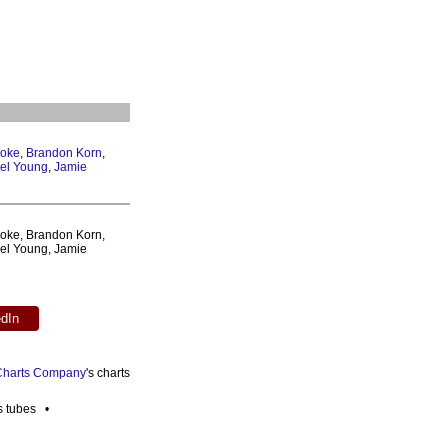
oke
,
Brandon Korn
,
el Young
,
Jamie
oke, Brandon Korn,
el Young, Jamie
edIn
 Charts Company
's charts
es tubes •