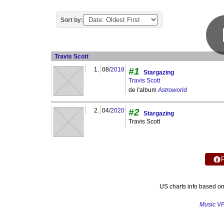
Sort by:
Travis Scott
1.
08/
2018
#1
Stargazing
Travis Scott
de l'album
Astroworld
2.
04/
2020
#2
Stargazing
Travis Scott
US charts info based o
Music V