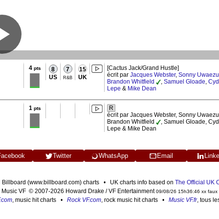
4
[Cactus Jack/Grand Hustle]
pts
8
7
15
écrit par
Jacques Webster
,
Sonny Uwaezu
US
UK
R&B
Brandon Whitfield
,
Samuel Gloade
,
Cyd
Lepe
&
Mike Dean
1
R
pts
écrit par Jacques Webster, Sonny Uwaezu
Brandon Whitfield
, Samuel Gloade, Cyd
Lepe & Mike Dean
Facebook
Twitter
WhatsApp
Email
Link
n Billboard (www.billboard.com) charts • UK charts info based on
The Official UK
Music VF © 2007-2026 Howard Drake / VF Entertainment
09/08/26 15h36:46 xx faux
F.com
, music hit charts •
Rock VF.com
, rock music hit charts •
Music VF.fr
, tous l