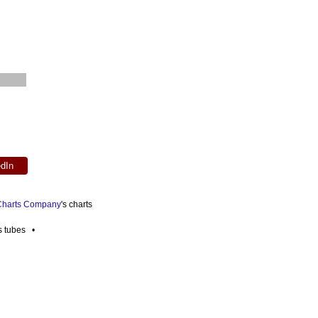
edIn
 Charts Company
's charts
es tubes •