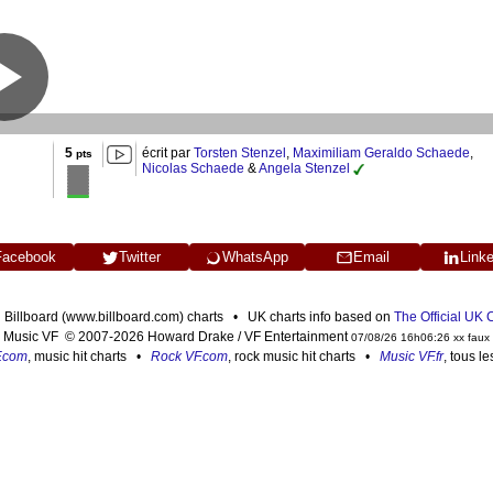
5
écrit par
Torsten Stenzel
,
Maximiliam Geraldo Schaede
,
pts
Nicolas Schaede
&
Angela Stenzel
Facebook
Twitter
WhatsApp
Email
Link
n Billboard (www.billboard.com) charts • UK charts info based on
The Official UK
Music VF © 2007-2026 Howard Drake / VF Entertainment
07/08/26 16h06:26 xx faux
F.com
, music hit charts •
Rock VF.com
, rock music hit charts •
Music VF.fr
, tous l