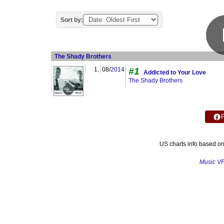
Sort by:
The Shady Brothers
1.
08/
2014
#1
Addicted to Your Love
The Shady Brothers
US charts info based o
Music V