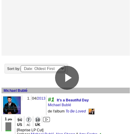
Sort by:
Michael Bublé
1.
04/
2013
#1
It's a Beautiful Day
Michael Bublé
de l'album
To Be Loved
1
pts
94
7
10
US
UK
AC
[Reprise LP Cut]