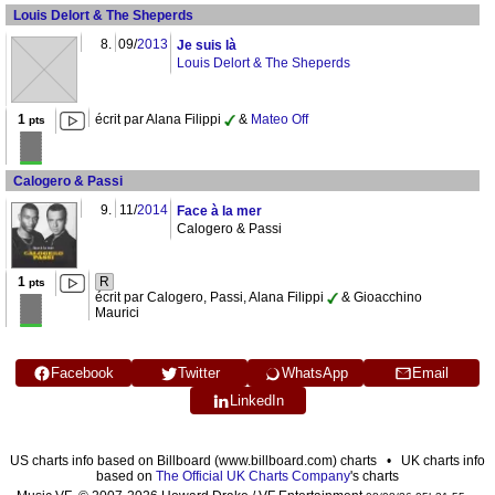
Louis Delort & The Sheperds
8.
09/
2013
Je suis là
Louis Delort & The Sheperds
1
écrit par Alana Filippi
&
Mateo Off
pts
Calogero & Passi
9.
11/
2014
Face à la mer
Calogero & Passi
1
R
pts
écrit par Calogero, Passi, Alana Filippi
& Gioacchino
Maurici
Facebook
Twitter
WhatsApp
Email
LinkedIn
US charts info based on Billboard (www.billboard.com) charts • UK charts info
based on
The Official UK Charts Company
's charts