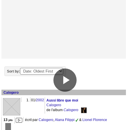
Sort by:
Calogero
1.
01/
2002
Aussi libre que moi
Calogero
de l'album
Calogero
13
écrit par
Calogero
,
Alana Filippi
&
Lionel Florence
pts