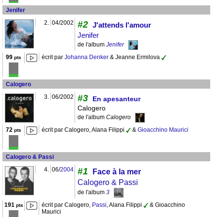
Jenifer
2.
04/2002
#2
J'attends l'amour
Jenifer
de l'album
Jenifer
99
écrit par
Johanna Denker
& Jeanne Ermilova
pts
Calogero
#3
3.
06/2002
En apesanteur
Calogero
de l'album
Calogero
72
écrit par Calogero, Alana Filippi
&
Gioacchino Maurici
pts
Calogero & Passi
4.
06/
2004
#1
Face à la mer
Calogero & Passi
de l'album
3
191
écrit par Calogero,
Passi
, Alana Filippi
& Gioacchino
pts
Maurici