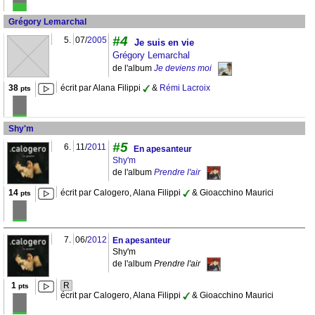
Grégory Lemarchal
#4
5.
07/
2005
Je suis en vie
Grégory Lemarchal
de l'album
Je deviens moi
38
écrit par Alana Filippi
&
Rémi Lacroix
pts
Shy'm
#5
6.
11/
2011
En apesanteur
Shy'm
de l'album
Prendre l'air
14
écrit par Calogero, Alana Filippi
& Gioacchino Maurici
pts
7.
06/
2012
En apesanteur
Shy'm
de l'album
Prendre l'air
1
R
pts
écrit par Calogero, Alana Filippi
& Gioacchino Maurici