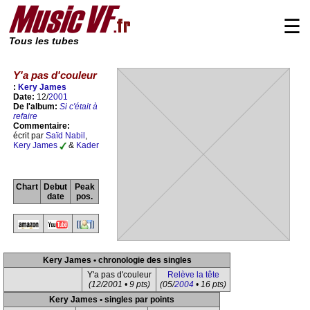
☰
Tous les tubes
Y'a pas d'couleur
:
Kery James
Date:
12/
2001
De l'album:
Si c'était à
refaire
Commentaire:
écrit par
Saïd Nabil
,
Kery James
&
Kader
Chart
Debut
Peak
date
pos.
Kery James • chronologie des singles
Y'a pas d'couleur
Relève la tête
(12/2001 • 9 pts)
(05/
2004
• 16 pts)
Kery James • singles par points