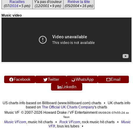
Racailles
Y'a pas d'couleur
Relève la tête
(07/
2016
• 5 pts)
(12/2001 • 9 pts)
(05/2004 • 16 pts)
Music video
Facebook
Twitter
WhatsApp
Email
LinkedIn
US charts info based on Billboard (www.billboard.com) charts • UK charts info
based on
The Official UK Charts Company
's charts
Music VF © 2007-2026 Howard Drake / VF Entertainment
06/08/26 07h55:24 xx
faux
Music VF.com
, music hit charts •
Rock VF.com
, rock music hit charts •
Music
VF.fr
, tous les tubes •