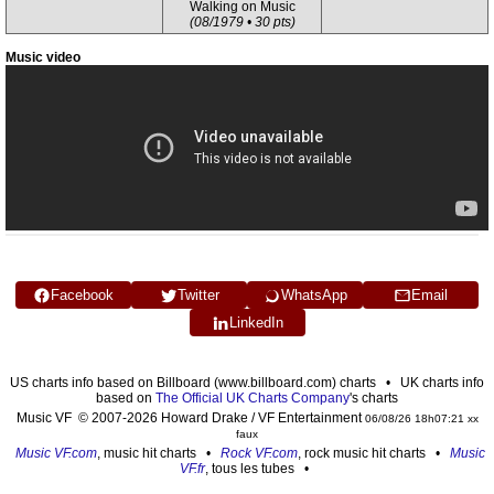
Walking on Music
(08/1979 • 30 pts)
Music video
Facebook
Twitter
WhatsApp
Email
LinkedIn
US charts info based on Billboard (www.billboard.com) charts • UK charts info
based on
The Official UK Charts Company
's charts
Music VF © 2007-2026 Howard Drake / VF Entertainment
06/08/26 18h07:21 xx
faux
Music VF.com
, music hit charts •
Rock VF.com
, rock music hit charts •
Music
VF.fr
, tous les tubes •