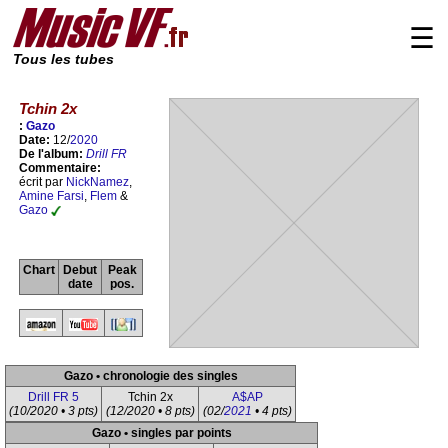
☰
Tous les tubes
Tchin 2x
:
Gazo
Date:
12/
2020
De l'album:
Drill FR
Commentaire:
écrit par
NickNamez
,
Amine Farsi
,
Flem
&
Gazo
Chart
Debut
Peak
date
pos.
Gazo • chronologie des singles
Drill FR 5
Tchin 2x
A$AP
(10/2020 • 3 pts)
(12/2020 • 8 pts)
(02/
2021
• 4 pts)
Gazo • singles par points