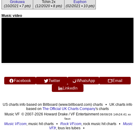
Grokuwa
Tchin 2x
Euphon
(10/2021 • 7 pts)
(12/2020 • 8 pts)
(02/2021 • 10 pts)
Music video
Facebook
Twitter
WhatsApp
Email
LinkedIn
US charts info based on Billboard (www.billboard.com) charts • UK charts info
based on
The Official UK Charts Company
's charts
Music VF © 2007-2026 Howard Drake / VF Entertainment
08/08/26 14h24:41 xx
faux
Music VF.com
, music hit charts •
Rock VF.com
, rock music hit charts •
Music
VF.fr
, tous les tubes •