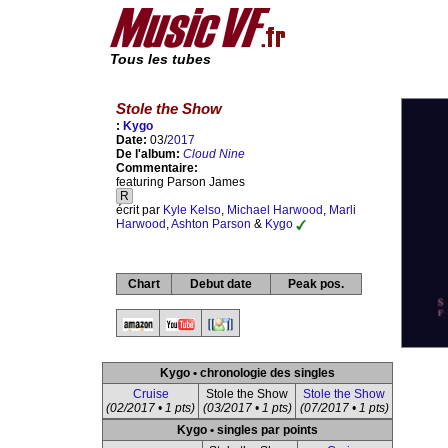
Tous les tubes
Stole the Show
:
Kygo
Date:
03/
2017
De l'album:
Cloud Nine
Commentaire:
featuring Parson James
R
écrit par
Kyle Kelso
,
Michael Harwood
,
Marli
Harwood
,
Ashton Parson
&
Kygo
Chart
Debut date
Peak pos.
Kygo • chronologie des singles
Cruise
Stole the Show
Stole the Show
(02/2017 • 1 pts)
(03/2017 • 1 pts)
(07/2017 • 1 pts)
Kygo • singles par points