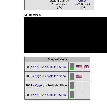
Stole the Show
Cruise
(03/2017 • 1
(02/2017 • 1
pts)
pts)
Music video
Song versions
2015 •
Kygo
•
Stole the Show
2016 •
Kygo
•
Stole the Show
2017 •
Kygo
• Stole the Show
2017 •
Kygo
•
Stole the Show