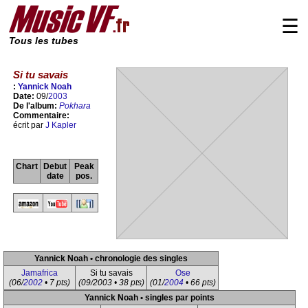
☰
Tous les tubes
Si tu savais
:
Yannick Noah
Date:
09/
2003
De l'album:
Pokhara
Commentaire:
écrit par
J Kapler
Chart
Debut
Peak
date
pos.
Yannick Noah • chronologie des singles
Jamafrica
Si tu savais
Ose
(06/
2002
• 7 pts)
(09/2003 • 38 pts)
(01/
2004
• 66 pts)
Yannick Noah • singles par points