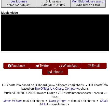
Les Lionnes
Si tu savais
Mon Eldorado
(du soleil...)
(01/2002 • 36 pts)
(09/2003 • 38 pts)
(06/2004 • 51 pts)
Music video
Facebook
Twitter
WhatsApp
Email
LinkedIn
US charts info based on Billboard (www.billboard.com) charts • UK charts info
based on
The Official UK Charts Company
's charts
Music VF © 2007-2026 Howard Drake / VF Entertainment
08/08/26 13h38:57 xx
faux
Music VF.com
, music hit charts •
Rock VF.com
, rock music hit charts •
Music
VF.fr
, tous les tubes •