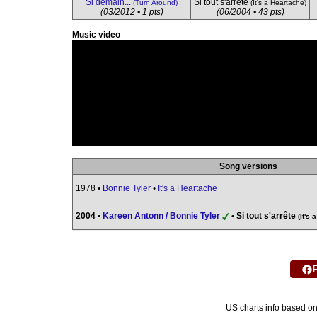
Si demain...
Si tout s'arrête
(Turn Around)
(It's a Heartache)
(03/2012 • 1 pts)
(06/2004 • 43 pts)
Music video
Song versions
1978 •
Bonnie Tyler
•
It's a Heartache
2004 •
Kareen Antonn / Bonnie Tyler
• Si tout s'arrête
(It's
US charts info based o