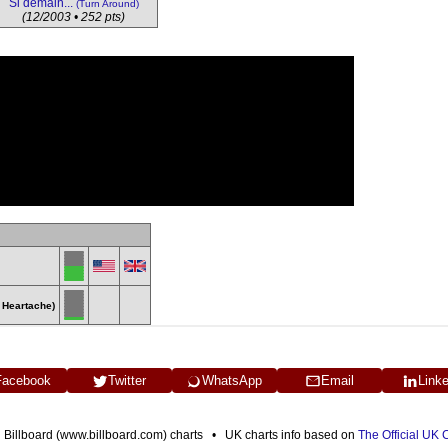
Si demain...
(Turn Around)
(12/2003 • 252 pts)
 a Heartache)
Facebook
Twitter
WhatsApp
Email
Link
n Billboard (www.billboard.com) charts • UK charts info based on
The Official UK