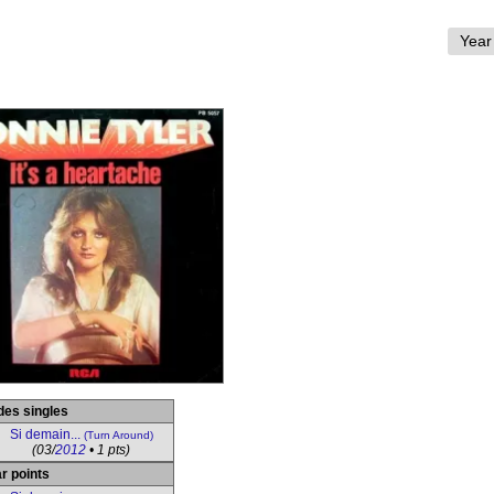
des singles
Si demain...
(Turn Around)
(03/
2012
• 1 pts)
r points