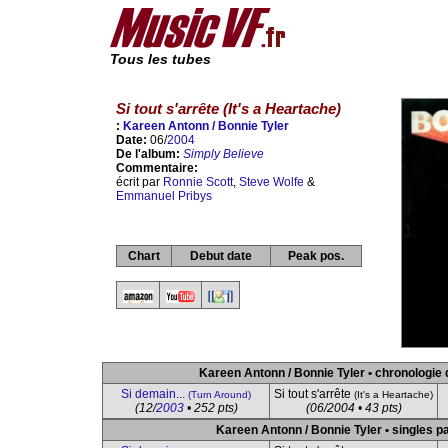
Tous les tubes
Si tout s'arrête (It's a Heartache)
:
Kareen Antonn / Bonnie Tyler
Date:
06/
2004
De l'album:
Simply Believe
Commentaire:
écrit par
Ronnie Scott
,
Steve Wolfe
&
Emmanuel Pribys
Chart
Debut date
Peak pos.
Kareen Antonn / Bonnie Tyler • chronologie 
Si demain...
Si tout s'arrête
(Turn Around)
(It's a Heartache)
(12/
2003
• 252 pts)
(06/2004 • 43 pts)
Kareen Antonn / Bonnie Tyler • singles pa