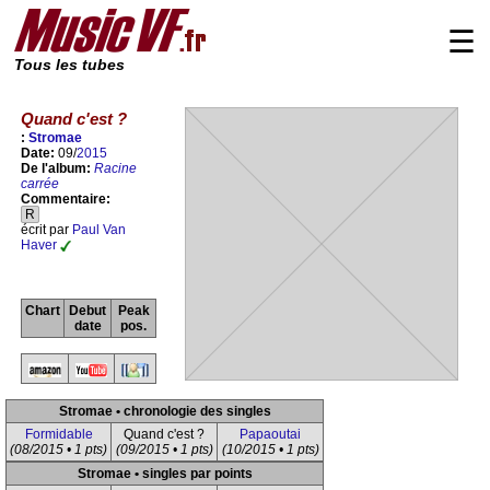
☰
Tous les tubes
Quand c'est ?
:
Stromae
Date:
09/
2015
De l'album:
Racine
carrée
Commentaire:
R
écrit par
Paul Van
Haver
Chart
Debut
Peak
date
pos.
Stromae • chronologie des singles
Formidable
Quand c'est ?
Papaoutai
(08/2015 • 1 pts)
(09/2015 • 1 pts)
(10/2015 • 1 pts)
Stromae • singles par points