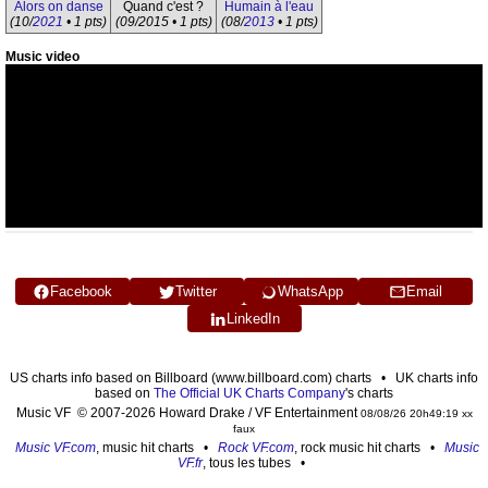
Alors on danse
Quand c'est ?
Humain à l'eau
(10/
2021
• 1 pts)
(09/2015 • 1 pts)
(08/
2013
• 1 pts)
Music video
Facebook
Twitter
WhatsApp
Email
LinkedIn
US charts info based on Billboard (www.billboard.com) charts • UK charts info
based on
The Official UK Charts Company
's charts
Music VF © 2007-2026 Howard Drake / VF Entertainment
08/08/26 20h49:19 xx
faux
Music VF.com
, music hit charts •
Rock VF.com
, rock music hit charts •
Music
VF.fr
, tous les tubes •