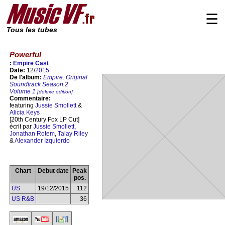
☰
Tous les tubes
Powerful
:
Empire Cast
Date:
12/
2015
De l'album:
Empire: Original
Soundtrack Season 2
Volume 1
[deluxe edition]
Commentaire:
featuring
Jussie Smollett
&
Alicia Keys
[20th Century Fox LP Cut]
écrit par
Jussie Smollett
,
Jonathan Rotem
,
Talay Riley
&
Alexander Izquierdo
Chart
Debut date
Peak
pos.
US
19/12/2015
112
US R&B
36