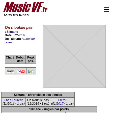
☰
Tous les tubes
On n'oublie pas
:
Slimane
Date:
12/
2016
De l'album:
À bout de
rêves
Chart
Debut
Peak
date
pos.
Slimane • chronologie des singles
Chez Laurette
On n'oublie pas
Frérot
(11/2016 • 1 pts)
(12/2016 • 1 pts)
(01/
2017
• 1 pts)
Slimane • singles par points