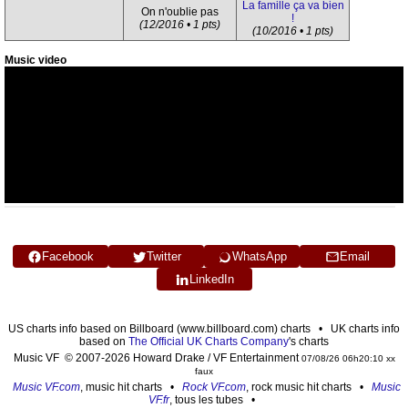
La famille ça va bien
On n'oublie pas
!
(12/2016 • 1 pts)
(10/2016 • 1 pts)
Music video
Facebook
Twitter
WhatsApp
Email
LinkedIn
US charts info based on Billboard (www.billboard.com) charts • UK charts info
based on
The Official UK Charts Company
's charts
Music VF © 2007-2026 Howard Drake / VF Entertainment
07/08/26 06h20:10 xx
faux
Music VF.com
, music hit charts •
Rock VF.com
, rock music hit charts •
Music
VF.fr
, tous les tubes •