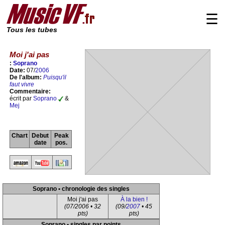
☰
Tous les tubes
Moi j'ai pas
:
Soprano
Date:
07/
2006
De l'album:
Puisqu'il
faut vivre
Commentaire:
écrit par
Soprano
&
Mej
Chart
Debut
Peak
date
pos.
Soprano • chronologie des singles
Moi j'ai pas
À la bien !
(07/2006 • 32
(09/
2007
• 45
pts)
pts)
Soprano • singles par points