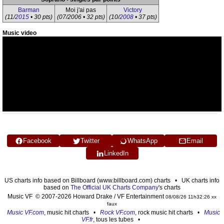
Barman
Moi j'ai pas
Victory
(11/
2015
• 30 pts)
(07/2006 • 32 pts)
(10/
2008
• 37 pts)
Music video
Facebook
Twitter
WhatsApp
Email
LinkedIn
US charts info based on Billboard (www.billboard.com) charts • UK charts info
based on
The Official UK Charts Company
's charts
Music VF © 2007-2026 Howard Drake / VF Entertainment
08/08/26 11h32:26 xx
faux
Music VF.com
, music hit charts •
Rock VF.com
, rock music hit charts •
Music
VF.fr
, tous les tubes •