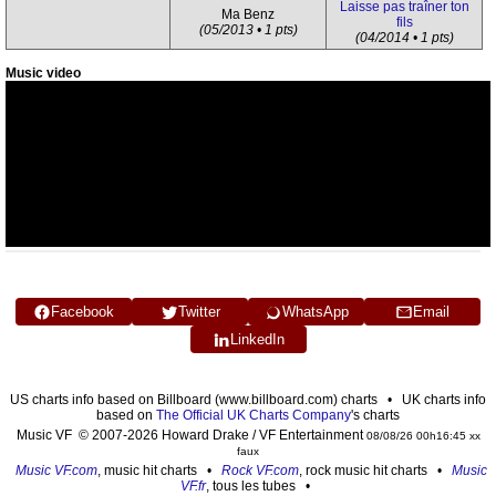
Laisse pas traîner ton
Ma Benz
fils
(05/2013 • 1 pts)
(04/2014 • 1 pts)
Music video
Facebook
Twitter
WhatsApp
Email
LinkedIn
US charts info based on Billboard (www.billboard.com) charts • UK charts info
based on
The Official UK Charts Company
's charts
Music VF © 2007-2026 Howard Drake / VF Entertainment
08/08/26 00h16:45 xx
faux
Music VF.com
, music hit charts •
Rock VF.com
, rock music hit charts •
Music
VF.fr
, tous les tubes •