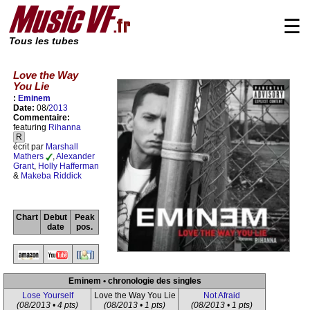
☰
Tous les tubes
Love the Way
You Lie
:
Eminem
Date:
08/
2013
Commentaire:
featuring
Rihanna
R
écrit par
Marshall
Mathers
,
Alexander
Grant
,
Holly Hafferman
&
Makeba Riddick
Chart
Debut
Peak
date
pos.
Eminem • chronologie des singles
Lose Yourself
Love the Way You Lie
Not Afraid
(08/2013 • 4 pts)
(08/2013 • 1 pts)
(08/2013 • 1 pts)