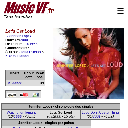
☰
Tous les tubes
Let's Get Loud
:
Jennifer Lopez
Date:
05/
2000
De l'album:
On the 6
Commentaire:
écrit par
Gloria Estefan
&
Kike Santander
Chart
Debut
Peak
date
pos.
US dance
39
Jennifer Lopez • chronologie des singles
Waiting for Tonight
Let's Get Loud
Love Don't Cost a Thing
(10/
1999
• 79 pts)
(05/2000 • 15 pts)
(01/
2001
• 76 pts)
Jennifer Lopez • singles par points