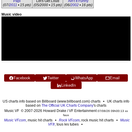
Papi
Let's Get Loud
Ain't It Funny
(07/
2011
• 15 pts)
(05/2000 • 15 pts)
(06/
2002
• 16 pts)
Music video
Facebook
Twitter
WhatsApp
Email
LinkedIn
US charts info based on Billboard (www.billboard.com) charts • UK charts info
based on
The Official UK Charts Company
's charts
Music VF © 2007-2026 Howard Drake / VF Entertainment
07/08/26 09h00:13 xx
faux
Music VF.com
, music hit charts •
Rock VF.com
, rock music hit charts •
Music
VF.fr
, tous les tubes •