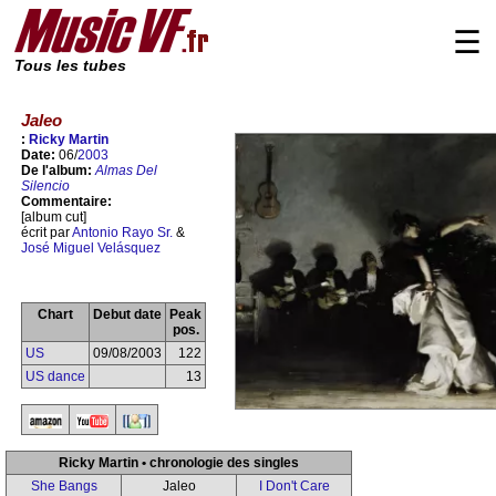
☰
Tous les tubes
Jaleo
:
Ricky Martin
Date:
06/
2003
De l'album:
Almas Del
Silencio
Commentaire:
[album cut]
écrit par
Antonio Rayo Sr.
&
José Miguel Velásquez
Chart
Debut date
Peak
pos.
US
09/08/2003
122
US dance
13
Ricky Martin • chronologie des singles
She Bangs
Jaleo
I Don't Care