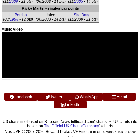
(11/
2000
• 21 pts)
(06/2003 • 14 pts)
(11/
2005
• 44 pts)
Ricky Martin • singles par points
La Bomba
Jaleo
She Bangs
(08/
1998
• 12 pts)
(06/2003 • 14 pts)
(11/2000 • 21 pts)
Music video
Facebook
Twitter
WhatsApp
Email
LinkedIn
US charts info based on Billboard (www.billboard.com) charts • UK charts info
based on
The Official UK Charts Company
's charts
Music VF © 2007-2026 Howard Drake / VF Entertainment
07/08/26 19h17:48 xx
faux