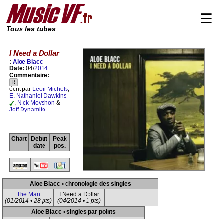
☰
Tous les tubes
I Need a Dollar
:
Aloe Blacc
Date:
04/
2014
Commentaire:
R
écrit par
Leon Michels
,
E. Nathaniel Dawkins
,
Nick Movshon
&
Jeff Dynamite
Chart
Debut
Peak
date
pos.
Aloe Blacc • chronologie des singles
The Man
I Need a Dollar
(01/2014 • 28 pts)
(04/2014 • 1 pts)
Aloe Blacc • singles par points