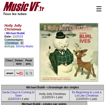
☰
Tous les tubes
Holly Jolly
Christmas
:
Michael Bublé
Date:
12/
2019
Commentaire:
Christmas
R
écrit par
Johnny Marks
Chart
Debut
Peak
date
pos.
Michael Bublé • chronologie des singles
Santa Claus Is Coming to
It's Beginning to Look a
Holly Jolly Christmas
Town
Lot Like Christmas
(12/2019 • 1 pts)
(12/
2018
• 1 pts)
(12/2019 • 1 pts)
Michael Bublé • singles par points