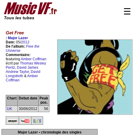
☰
Tous les tubes
Get Free
:
Major Lazer
Date:
05/
2012
De l'album:
Free the
Universe
Commentaire:
featuring
Amber Coffman
écrit par
Thomas Wesley
Pentz
,
David James
Andrew Taylor
,
David
Longstreth
&
Amber
Coffman
Chart
Debut date
Peak
pos.
UK
30/06/2012
56
Major Lazer • chronologie des singles