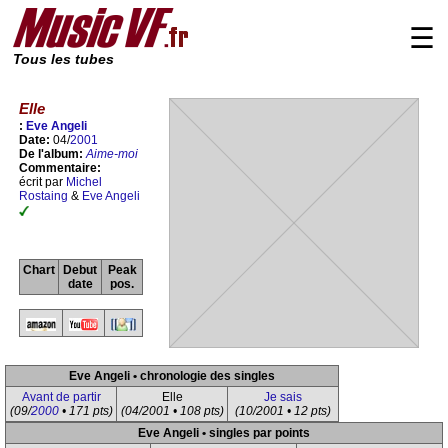
☰
Tous les tubes
Elle
:
Eve Angeli
Date:
04/
2001
De l'album:
Aime-moi
Commentaire:
écrit par
Michel
Rostaing
&
Eve Angeli
Chart
Debut
Peak
date
pos.
Eve Angeli • chronologie des singles
Avant de partir
Elle
Je sais
(09/
2000
• 171 pts)
(04/2001 • 108 pts)
(10/2001 • 12 pts)
Eve Angeli • singles par points