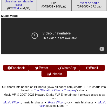
Une chanson dans le
Elle
Avant de partir
cœur
(04/2001 • 108 pts)
(09/2000 • 171 pts)
(08/
2004
• 64 pts)
Music video
Facebook
Twitter
WhatsApp
Email
LinkedIn
US charts info based on Billboard (www.billboard.com) charts • UK charts info
based on
The Official UK Charts Company
's charts
Music VF © 2007-2026 Howard Drake / VF Entertainment
10/08/26 16h06:40 xx
faux
Music VF.com
, music hit charts •
Rock VF.com
, rock music hit charts •
Music
VF.fr
, tous les tubes •