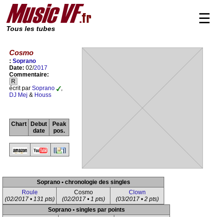
☰
Tous les tubes
Cosmo
:
Soprano
Date:
02/
2017
Commentaire:
R
écrit par
Soprano
,
DJ Mej
&
Houss
Chart
Debut
Peak
date
pos.
Soprano • chronologie des singles
Roule
Cosmo
Clown
(02/2017 • 131 pts)
(02/2017 • 1 pts)
(03/2017 • 2 pts)
Soprano • singles par points