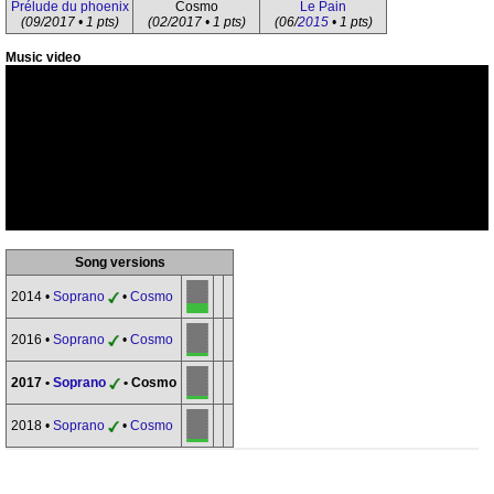
Prélude du phoenix
Cosmo
Le Pain
(09/2017 • 1 pts)
(02/2017 • 1 pts)
(06/
2015
• 1 pts)
Music video
Song versions
2014 •
Soprano
•
Cosmo
2016 •
Soprano
•
Cosmo
2017 •
Soprano
• Cosmo
2018 •
Soprano
•
Cosmo