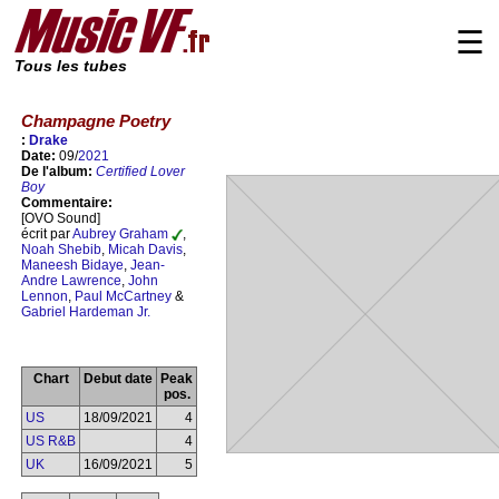
☰
Tous les tubes
Champagne Poetry
:
Drake
Date:
09/
2021
De l'album:
Certified Lover
Boy
Commentaire:
[OVO Sound]
écrit par
Aubrey Graham
,
Noah Shebib
,
Micah Davis
,
Maneesh Bidaye
,
Jean-
Andre Lawrence
,
John
Lennon
,
Paul McCartney
&
Gabriel Hardeman Jr.
Chart
Debut date
Peak
pos.
US
18/09/2021
4
US R&B
4
UK
16/09/2021
5