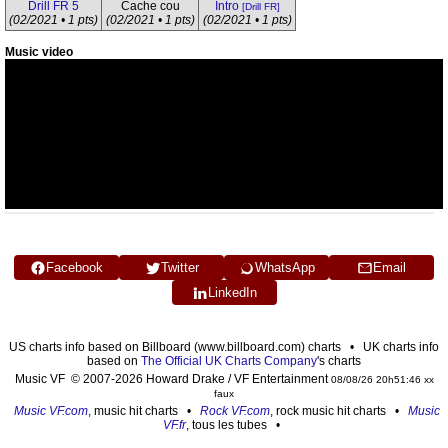
Drill FR 5
Cache cou
Intro
[Drill FR]
(02/2021 • 1 pts)
(02/2021 • 1 pts)
(02/2021 • 1 pts)
Music video
Facebook
Twitter
WhatsApp
Email
LinkedIn
US charts info based on Billboard (www.billboard.com) charts • UK charts info
based on
The Official UK Charts Company
's charts
Music VF © 2007-2026 Howard Drake / VF Entertainment
08/08/26 20h51:46 xx
faux
Music VF.com
, music hit charts •
Rock VF.com
, rock music hit charts •
Music
VF.fr
, tous les tubes •