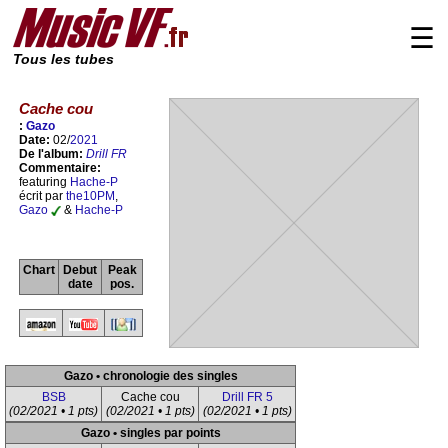
☰
Tous les tubes
Cache cou
:
Gazo
Date:
02/
2021
De l'album:
Drill FR
Commentaire:
featuring
Hache-P
écrit par
the10PM
,
Gazo
&
Hache-P
Chart
Debut
Peak
date
pos.
Gazo • chronologie des singles
BSB
Cache cou
Drill FR 5
(02/2021 • 1 pts)
(02/2021 • 1 pts)
(02/2021 • 1 pts)
Gazo • singles par points