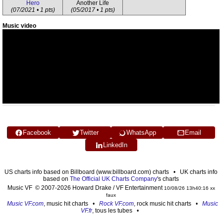
Hero
Another Life
(07/2021 • 1 pts)
(05/2017 • 1 pts)
Music video
Facebook
Twitter
WhatsApp
Email
LinkedIn
US charts info based on Billboard (www.billboard.com) charts • UK charts info
based on
The Official UK Charts Company
's charts
Music VF © 2007-2026 Howard Drake / VF Entertainment
10/08/26 13h40:16 xx
faux
Music VF.com
, music hit charts •
Rock VF.com
, rock music hit charts •
Music
VF.fr
, tous les tubes •