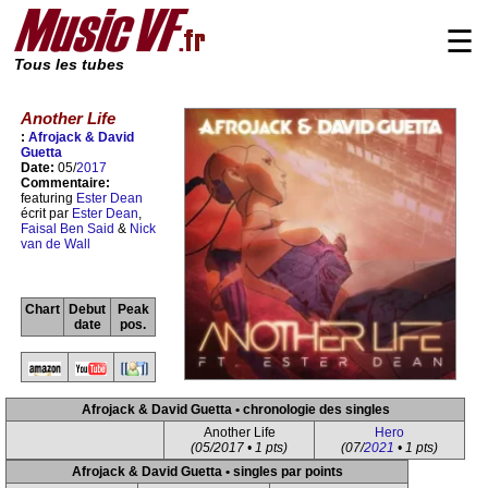
☰
Tous les tubes
Another Life
:
Afrojack & David
Guetta
Date:
05/
2017
Commentaire:
featuring
Ester Dean
écrit par
Ester Dean
,
Faisal Ben Said
&
Nick
van de Wall
Chart
Debut
Peak
date
pos.
Afrojack & David Guetta • chronologie des singles
Another Life
Hero
(05/2017 • 1 pts)
(07/
2021
• 1 pts)
Afrojack & David Guetta • singles par points