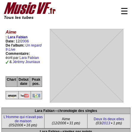
☰
Tous les tubes
Aime
:
Lara Fabian
Date:
12/
2006
De l'album:
Un regard
9 Live
Commentaire:
écrit par
Lara Fabian
&
Jérémy Jouniaux
Chart
Debut
Peak
date
pos.
Lara Fabian • chronologie des singles
L'Homme qui n'avait pas
Aime
Deux ils deux elles
de maison
(12/2006 • 31 pts)
(03/
2013
• 1 pts)
(05/2006 • 16 pts)
Lara Fabian • singles par points