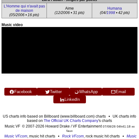
L'Homme qui n'avait pas
Aime
Humana
de maison
(12/2006 • 31 pts)
(04/
1998
• 42 pts)
(05/2006 • 16 pts)
Music video
Facebook
Twitter
WhatsApp
Email
LinkedIn
US charts info based on Billboard (www.billboard.com) charts • UK charts info
based on
The Official UK Charts Company
's charts
Music VF © 2007-2026 Howard Drake / VF Entertainment
07/08/26 04h41:18 xx
faux
Music VF.com
, music hit charts •
Rock VF.com
, rock music hit charts •
Music