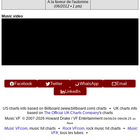
À la faveur de l'automne
(06/2012 • 1 pts)
Music video
Facebook
Twitter
WhatsApp
Email
LinkedIn
US charts info based on Billboard (www.billboard.com) charts • UK charts info
based on
The Official UK Charts Company
's charts
Music VF © 2007-2026 Howard Drake / VF Entertainment
09/08/26 09h09:25 xx
faux
Music VF.com
, music hit charts •
Rock VF.com
, rock music hit charts •
Music
VF.fr
, tous les tubes •