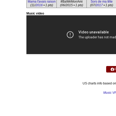
Mama t'avais raison
#BaWéMonAmi
Sors de ma tête
(11/
2016
• 1 pts)
(06/2015 • 1 pts)
(07/
2017
• 1 pts)
Music video
US charts info based o
Music V