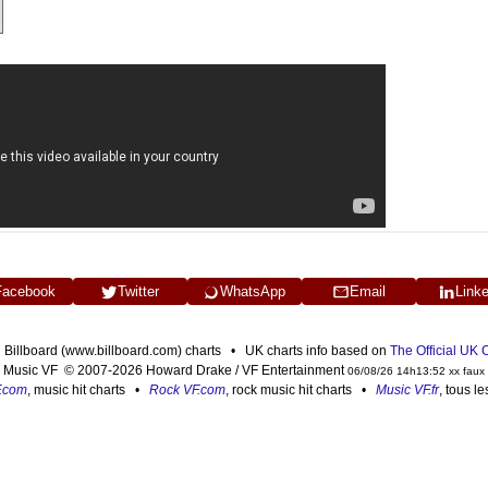
Facebook
Twitter
WhatsApp
Email
Link
n Billboard (www.billboard.com) charts • UK charts info based on
The Official UK
Music VF © 2007-2026 Howard Drake / VF Entertainment
06/08/26 14h13:52 xx faux
F.com
, music hit charts •
Rock VF.com
, rock music hit charts •
Music VF.fr
, tous l