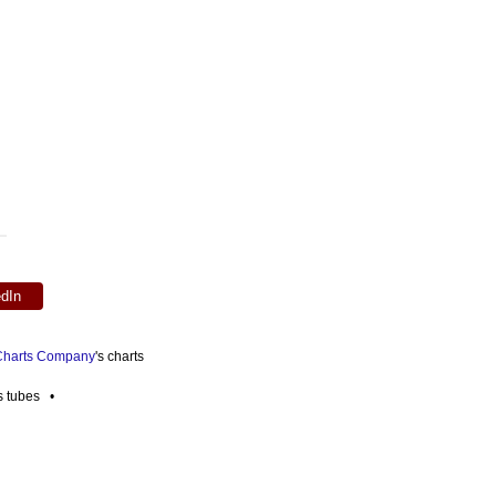
edIn
 Charts Company
's charts
es tubes •