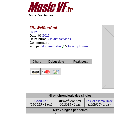
Tous les tubes
#BaWéMonAmi
:
Niro
Date:
06/
2015
De l'album:
Si je me souviens
Commentaire:
écrit par
Nordine Bahri
&
Amaury Loriau
Chart
Debut date
Peak pos.
Niro • chronologie des singles
Good Kat
#BaWéMonAmi
Le ciel est ma limite
(05/2015 • 1 pts)
(06/2015 • 1 pts)
(10/2015 • 1 pts)
Niro • singles par points