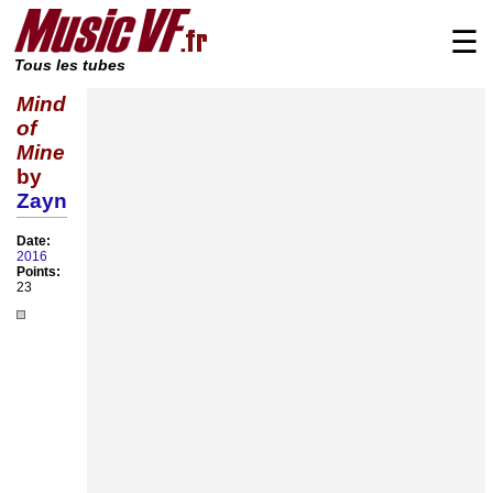
☰
Tous les tubes
Mind
of
Mine
by
Zayn
Date:
2016
Points:
23