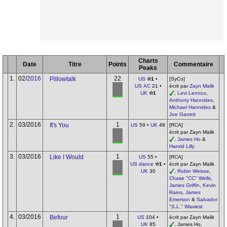
Charts
Date
Titre
Points
Commentaire
Peaks
1.
02/
2016
22
Pillowtalk
US
✫1
•
[SyCo]
US AC
21 •
écrit par
Zayn Malik
UK
✫1
,
Levi Lennox
,
Anthony Hannides
,
Michael Hannides
&
Joe Garrett
2.
03/2016
1
It's You
US
59 •
UK
48
[RCA]
écrit par Zayn Malik
,
James Ho
&
Harold Lilly
3.
03/2016
1
Like I Would
US
55 •
[RCA]
US dance
✫1
•
écrit par Zayn Malik
UK
30
,
Robin Weisse
,
Chase "CC" Wells
,
James Griffin
,
Kevin
Rains
,
James
Emerson
&
Salvador
"S.L." Waviest
4.
03/2016
1
Befour
US
104 •
écrit par Zayn Malik
UK
85
, James Ho,