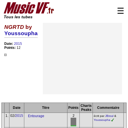
☰
Tous les tubes
NGRTD
by
Youssoupha
Date:
2015
Points:
12
Charts
Date
Titre
Points
Commentaire
Peaks
1.
02/
2015
2
Entourage
écrit par
JBreal
&
Youssoupha