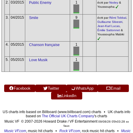
2.
03/2015
1
Public Enemy
écrit par
Nodey
&
Youssoupha
3.
04/2015
9
Smile
écrit par
Rémi Tobbal
,
Guillaume Silvestri
,
Jean-Karl Lucas
,
Émilie Sattonnet
&
Youssoupha Mabiki
4.
05/2015
1
Chanson française
5.
05/2015
1
Love Musik
Facebook
Twitter
WhatsApp
Email
LinkedIn
US charts info based on Billboard (www.billboard.com) charts • UK charts info
based on
The Official UK Charts Company
's charts
Music VF © 2007-2026 Howard Drake / VF Entertainment
09/08/26 05h03:28 xx
faux
Music VF.com
, music hit charts •
Rock VF.com
, rock music hit charts •
Music