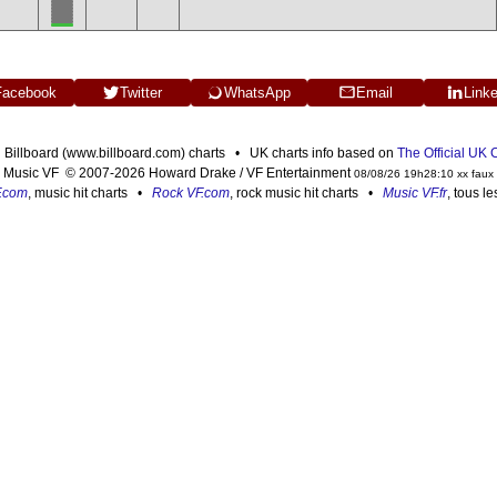
Facebook
Twitter
WhatsApp
Email
Link
n Billboard (www.billboard.com) charts • UK charts info based on
The Official UK
Music VF © 2007-2026 Howard Drake / VF Entertainment
08/08/26 19h28:10 xx faux
F.com
, music hit charts •
Rock VF.com
, rock music hit charts •
Music VF.fr
, tous l