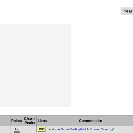
Charts
Points
Liens
Commentaire
Peaks
17
écrit par
Daniel Bedingfield
&
Sharam Tayebi
MP3