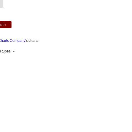
edIn
 Charts Company
's charts
es tubes •