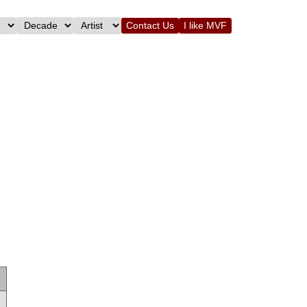
Contact Us
I like MVF