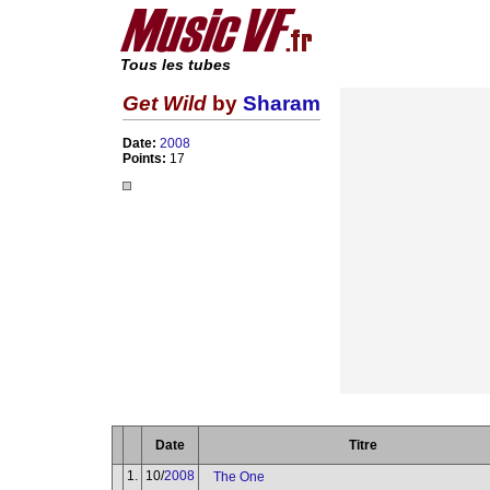
Tous les tubes
Get Wild
by
Sharam
Date:
2008
Points:
17
Date
Titre
1.
10/
2008
The One