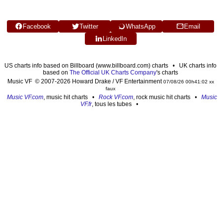
Facebook
Twitter
WhatsApp
Email
LinkedIn
US charts info based on Billboard (www.billboard.com) charts • UK charts info
based on
The Official UK Charts Company
's charts
Music VF © 2007-2026 Howard Drake / VF Entertainment
07/08/26 00h41:02 xx
faux
Music VF.com
, music hit charts •
Rock VF.com
, rock music hit charts •
Music
VF.fr
, tous les tubes •