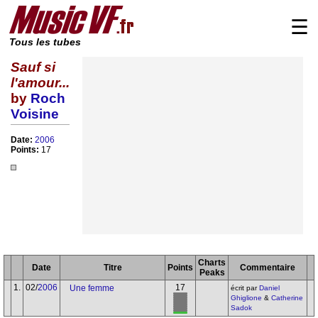
☰
Tous les tubes
Sauf si
l'amour...
by
Roch
Voisine
Date:
2006
Points:
17
Charts
Date
Titre
Points
Commentaire
Peaks
1.
02/
2006
17
Une femme
écrit par
Daniel
Ghiglione
&
Catherine
Sadok