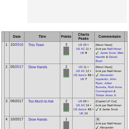
Charts
Date
Titre
Points
Commentaire
Peaks
1.
10/
2016
3
This Town
US
20 •
[Neon Haze]
US AC
11 •
écrit par
Niall Horan
UK
9
,
Jamie Scott
,
Mike
Needle
&
Daniel
Bryer
2.
05/
2017
2
Slow Hands
US
11 •
[Neon Haze]
US AC
12 •
écrit par Niall Horan
US dance
✫1
•
,
Alexander
UK
7
Izquierdo
,
John
Ryan
,
Julian
Bunetta
,
Ruth Anne
Cunningham
&
Tobias Jesso Jr.
3.
09/2017
2
Too Much to Ask
US
66 •
[Capitol LP Cut]
US AC
24 •
écrit par Niall Horan
US dance
✫1
•
& Jamie Scott
UK
24
4.
10/2017
1
Slow Hands
R
écrit par Niall Horan
, Alexander