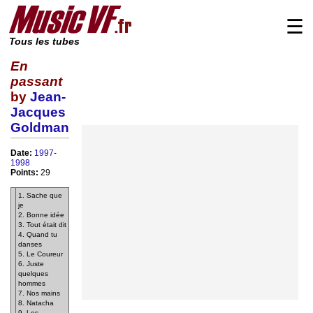
☰
Tous les tubes
En
passant
by
Jean-
Jacques
Goldman
Date:
1997
-
1998
Points:
29
1. Sache que
je
2. Bonne idée
3. Tout était dit
4. Quand tu
danses
5. Le Coureur
6. Juste
quelques
hommes
7. Nos mains
8. Natacha
9. Les