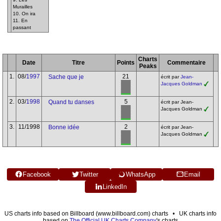
Murailles
10. On ira
11. En
passant
Charts
Date
Titre
Points
Commentaire
Peaks
1.
08/
1997
21
Sache que je
écrit par
Jean-
Jacques Goldman
2.
03/
1998
5
Quand tu danses
écrit par Jean-
Jacques Goldman
3.
11/1998
2
Bonne idée
écrit par Jean-
Jacques Goldman
Facebook
Twitter
WhatsApp
Email
LinkedIn
US charts info based on Billboard (www.billboard.com) charts • UK charts info
based on
The Official UK Charts Company
's charts