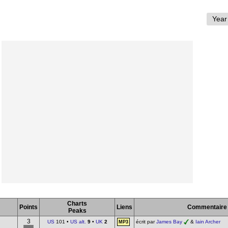
Charts
Points
Liens
Commentaire
Peaks
3
US
101 •
US alt.
9
•
UK
2
écrit par
James Bay
&
Iain Archer
MP3