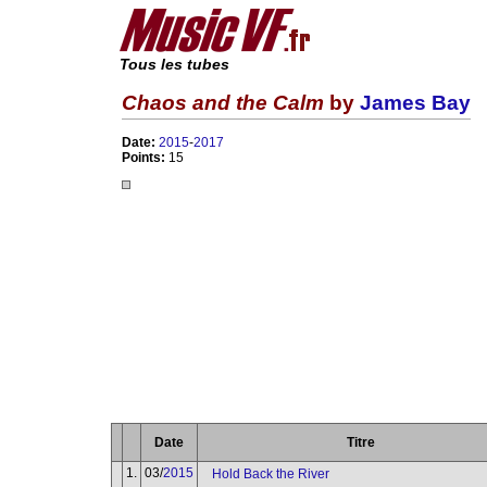
Tous les tubes
Chaos and the Calm
by
James Bay
Date:
2015
-
2017
Points:
15
Date
Titre
1.
03/
2015
Hold Back the River