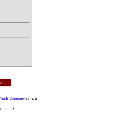
edIn
 Charts Company
's charts
es tubes •