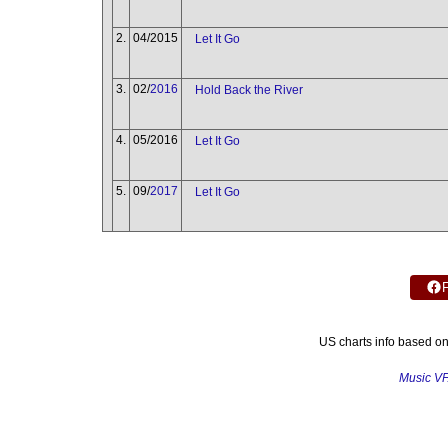
2.
04/2015
Let It Go
3.
02/
2016
Hold Back the River
4.
05/2016
Let It Go
5.
09/
2017
Let It Go
US charts info based o
Music V