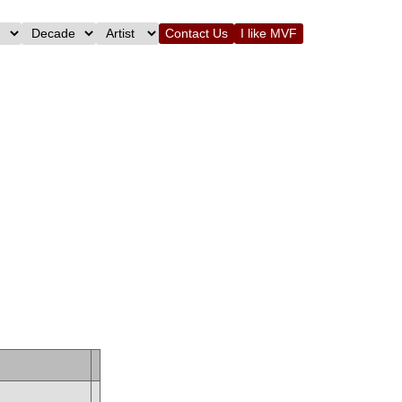
Contact Us
I like MVF