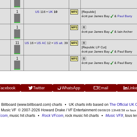
1
US
116 •
UK
10
[Republic]
MP3
écrit par James Bay
&
Paul Barry
1
R
MP3
écrit par James Bay
& Iain Archer
11
US
16 •
US AC
12 •
US alt.
39
R
MP3
[Republic LP Cut]
écrit par James Bay
& Paul Barry
1
R
MP3
écrit par James Bay
& Paul Barry
Facebook
Twitter
WhatsApp
Email
Link
n Billboard (www.billboard.com) charts • UK charts info based on
The Official UK
Music VF © 2007-2026 Howard Drake / VF Entertainment
09/08/26 13h48:58 xx faux
F.com
, music hit charts •
Rock VF.com
, rock music hit charts •
Music VF.fr
, tous l