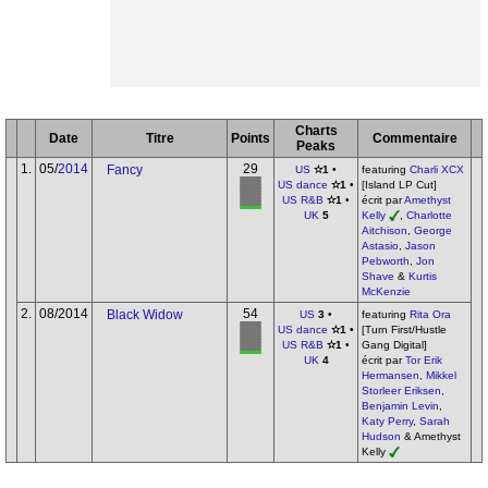
Charts
Date
Titre
Points
Commentaire
Peaks
1.
05/
2014
29
Fancy
US
✫1
•
featuring
Charli XCX
US dance
✫1
•
[Island LP Cut]
US R&B
✫1
•
écrit par
Amethyst
UK
5
Kelly
,
Charlotte
Aitchison
,
George
Astasio
,
Jason
Pebworth
,
Jon
Shave
&
Kurtis
McKenzie
2.
08/2014
54
Black Widow
US
3
•
featuring
Rita Ora
US dance
✫1
•
[Turn First/Hustle
US R&B
✫1
•
Gang Digital]
UK
4
écrit par
Tor Erik
Hermansen
,
Mikkel
Storleer Eriksen
,
Benjamin Levin
,
Katy Perry
,
Sarah
Hudson
& Amethyst
Kelly