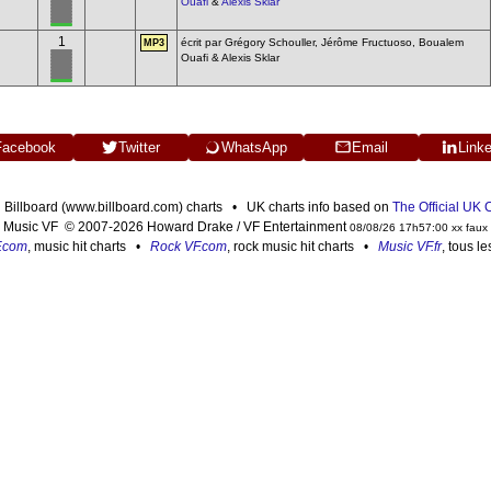
Ouafi
&
Alexis Sklar
1
écrit par Grégory Schouller, Jérôme Fructuoso, Boualem
MP3
Ouafi & Alexis Sklar
Facebook
Twitter
WhatsApp
Email
Link
n Billboard (www.billboard.com) charts • UK charts info based on
The Official UK
Music VF © 2007-2026 Howard Drake / VF Entertainment
08/08/26 17h57:00 xx faux
F.com
, music hit charts •
Rock VF.com
, rock music hit charts •
Music VF.fr
, tous l