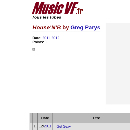
Tous les tubes
House'N'B
by
Greg Parys
Date:
2011
-
2012
Points:
1
Date
Titre
1.
12/
2011
Get Sexy