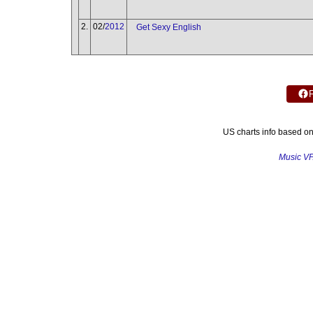
2.
02/
2012
Get Sexy English
US charts info based o
Music V