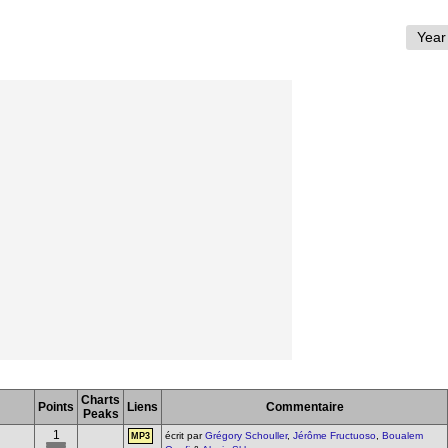
Charts
Points
Liens
Commentaire
Peaks
1
écrit par
Grégory Schouller
,
Jérôme Fructuoso
,
Boualem
MP3