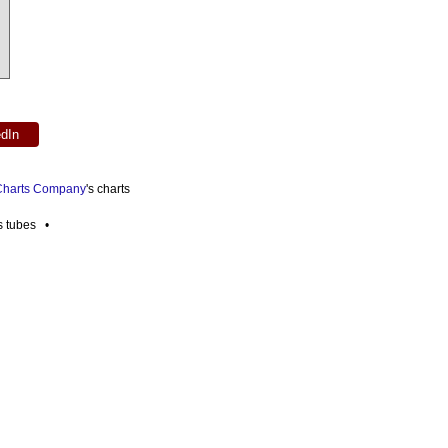
edIn
 Charts Company
's charts
es tubes •