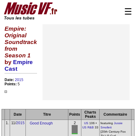
☰
Tous les tubes
Empire:
Original
Soundtrack
from
Season 1
by
Empire
Cast
Date:
2015
Points:
5
Charts
Date
Titre
Points
Commentaire
Peaks
1.
11/
2015
2
Good Enough
US
106 •
featuring
Jussie
US R&B
33
Smollett
[20th Century Fox
TV LP Cut]