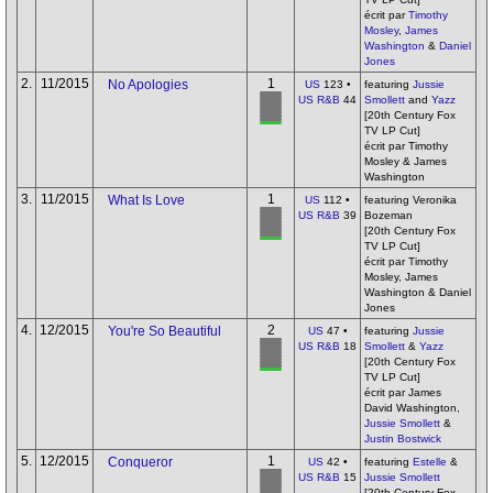
écrit par
Timothy
Mosley
,
James
Washington
&
Daniel
Jones
2.
11/2015
1
No Apologies
US
123 •
featuring
Jussie
US R&B
44
Smollett
and
Yazz
[20th Century Fox
TV LP Cut]
écrit par Timothy
Mosley & James
Washington
3.
11/2015
1
What Is Love
US
112 •
featuring Veronika
US R&B
39
Bozeman
[20th Century Fox
TV LP Cut]
écrit par Timothy
Mosley, James
Washington & Daniel
Jones
4.
12/2015
2
You're So Beautiful
US
47 •
featuring
Jussie
US R&B
18
Smollett
&
Yazz
[20th Century Fox
TV LP Cut]
écrit par James
David Washington,
Jussie Smollett
&
Justin Bostwick
5.
12/2015
1
Conqueror
US
42 •
featuring
Estelle
&
US R&B
15
Jussie Smollett
[20th Century Fox