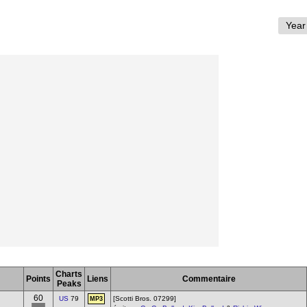
Charts
Points
Liens
Commentaire
Peaks
60
US
79
[Scotti Bros. 07299]
MP3