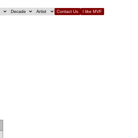
Contact Us
I like MVF