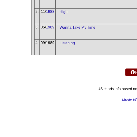
2.
11/
1988
High
3.
05/
1989
Wanna Take My Time
4.
09/1989
Listening
US charts info based o
Music V