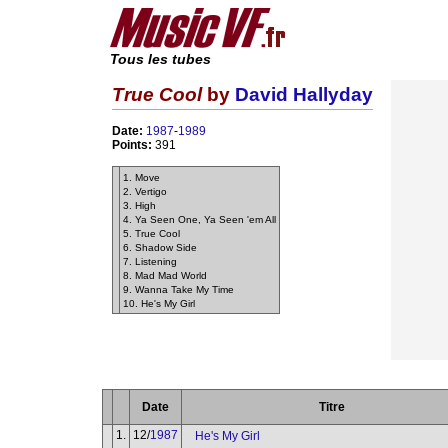
Tous les tubes
True Cool
by
David Hallyday
Date:
1987
-
1989
Points:
391
1. Move
2. Vertigo
3. High
4. Ya Seen One, Ya Seen 'em All
5. True Cool
6. Shadow Side
7. Listening
8. Mad Mad World
9. Wanna Take My Time
10. He's My Girl
Date
Titre
1.
12/
1987
He's My Girl