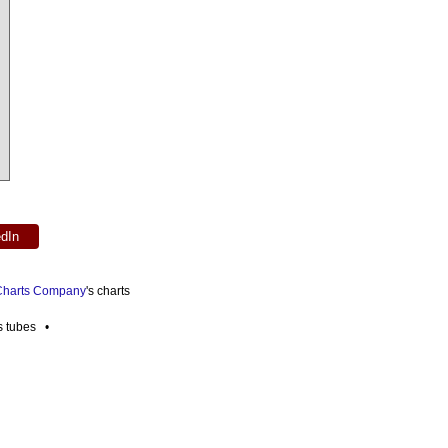
edIn
 Charts Company
's charts
es tubes •