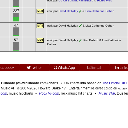
écrit par
Ce Ce Bullard
,
Kim Bullard
&
Richie Wise
227
écrit par
David Hallyday
&
Lisa-Catherine Cohen
MP3
47
écrit par David Hallyday
& Lisa-Catherine Cohen
MP3
57
écrit par David Hallyday
, Kim Bullard & Lisa-Catherine
MP3
Cohen
Facebook
Twitter
WhatsApp
Email
Link
n Billboard (www.billboard.com) charts • UK charts info based on
The Official UK
Music VF © 2007-2026 Howard Drake / VF Entertainment
01/08/26 15h35:08 xx faux
F.com
, music hit charts •
Rock VF.com
, rock music hit charts •
Music VF.fr
, tous l