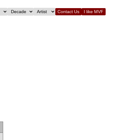
Contact Us
I like MVF