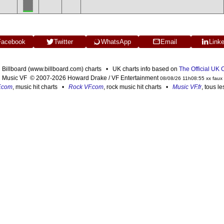
Facebook
Twitter
WhatsApp
Email
Link
n Billboard (www.billboard.com) charts • UK charts info based on
The Official UK
Music VF © 2007-2026 Howard Drake / VF Entertainment
08/08/26 11h08:55 xx faux
F.com
, music hit charts •
Rock VF.com
, rock music hit charts •
Music VF.fr
, tous l