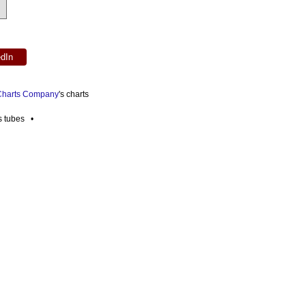
edIn
 Charts Company
's charts
es tubes •