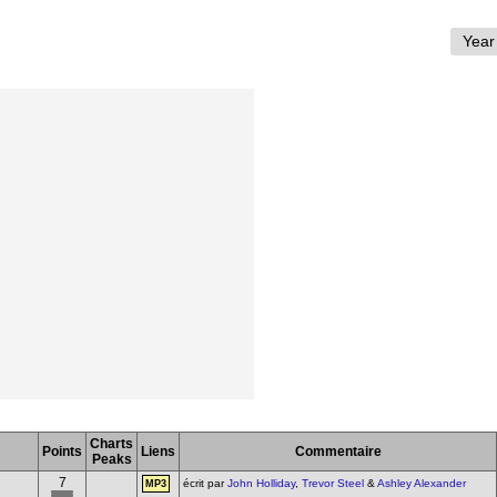
Charts
Points
Liens
Commentaire
Peaks
7
écrit par
John Holliday
,
Trevor Steel
&
Ashley Alexander
MP3