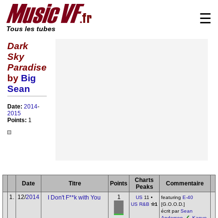
☰
Tous les tubes
Dark
Sky
Paradise
by
Big
Sean
Date:
2014
-
2015
Points:
1
Charts
Date
Titre
Points
Commentaire
Peaks
1.
12/
2014
1
I Don't F**k with You
US
11 •
featuring
E-40
US R&B
✫1
[G.O.O.D.]
écrit par
Sean
Anderson
,
Kanye