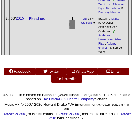
West
,
Earl Stevens
,
Dijon McFarlane
&
Dacoury Natche
2.
03/
2015
1
Blessings
US
28 •
featuring
Drake
US R&B
9
[G.O.O.D.]
écrit par Sean
Anderson
,
Anderson
Hernandez
,
Allen
Ritter
,
Aubrey
Graham
& Kanye
West
Facebook
Twitter
WhatsApp
Email
LinkedIn
US charts info based on Billboard (www.billboard.com) charts • UK charts info
based on
The Official UK Charts Company
's charts
Music VF © 2007-2026 Howard Drake / VF Entertainment
07/08/26 19h28:57 xx
faux
Music VF.com
, music hit charts •
Rock VF.com
, rock music hit charts •
Music
VF.fr
, tous les tubes •