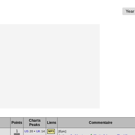
Charts
Points
Liens
Commentaire
Peaks
1
US
20 •
UK
14
[Epic]
MP3