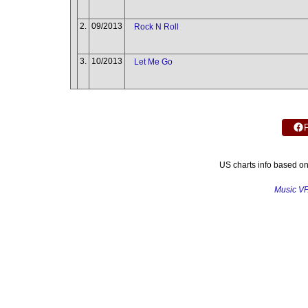
2.
09/2013
Rock N Roll
3.
10/2013
Let Me Go
US charts info based o
Music V