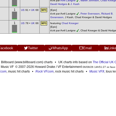
écrit par
Avril Lavigne
,
Martin Johnson
,
Chad Kroege
David Hodges
&
J. Kash
1
US
91 •
UK
68
[Epic]
MP3
écrit par Avril Lavigne
,
Peter Svensson
,
Rickard B.
Goransson
, J Kash, Chad Kroeger & David Hodges
1
US
78 •
UK
66
featuring
Chad Kroeger
MP3
[Epic]
écrit par Avril Lavigne
, Chad Kroeger & David Hodg
Facebook
Twitter
WhatsApp
Email
Link
n Billboard (www.billboard.com) charts • UK charts info based on
The Official UK
Music VF © 2007-2026 Howard Drake / VF Entertainment
06/08/26 14h51:27 xx faux
F.com
, music hit charts •
Rock VF.com
, rock music hit charts •
Music VF.fr
, tous l