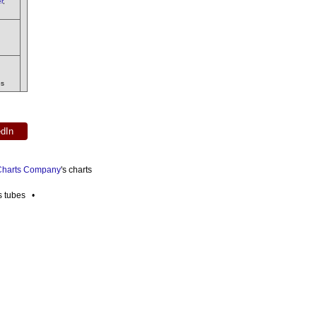
r
,
es
edIn
 Charts Company
's charts
es tubes •