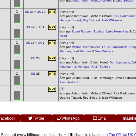
écrit par
Ashton Irwin
,
Michael Clifford
&
Jake Sinclair
1
US
34 •
UK
19
[Hey or Hi]
MP3
écrit par Ashton Irwin, Michael Clifford,
Rick Parkhouse
George Tizzard
,
Roy Stride
&
Josh Wilkinson
1
US
47 •
UK
2
[Hey or Hi]
MP3
écrit par
Steve Robson
,
Busbee
,
Luke Hemmings
&
C
Hood
1
US
16 •
UK
7
[Hey or Hi]
MP3
écrit par
Michael Biancaniello
,
Louis Biancaniello
,
Benj
Madden
,
Joel Madden
&
Sam Watters
1
US
24
[Hey or Hi]
MP3
écrit par Ashton Irwin, Calum Hood,
Dan Lancaster
,
Jo
Feldmann
&
Nicholas "RAS" Furlong
1
US
28
[Hey or Hi]
MP3
écrit par Calum Hood, Luke Hemmings, John Feldman
Alex Gaskarth
1
R
MP3
écrit par Ashton Irwin, Michael Clifford, Rick Parkhouse
George Tizzard, Roy Stride & Josh Wilkinson
Facebook
Twitter
WhatsApp
Email
Link
n Billboard (www.billboard.com) charts • UK charts info based on
The Official UK