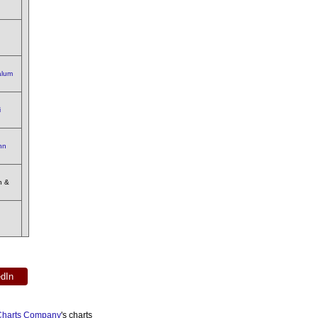
,
alum
i
hn
n &
,
edIn
 Charts Company
's charts