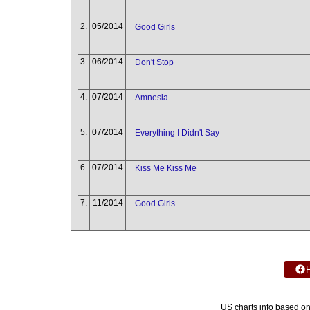
2.
05/2014
Good Girls
3.
06/2014
Don't Stop
4.
07/2014
Amnesia
5.
07/2014
Everything I Didn't Say
6.
07/2014
Kiss Me Kiss Me
7.
11/2014
Good Girls
US charts info based o