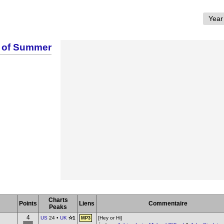
 of Summer
Charts
Points
Liens
Commentaire
Peaks
4
US
24 •
UK
✫1
[Hey or Hi]
MP3