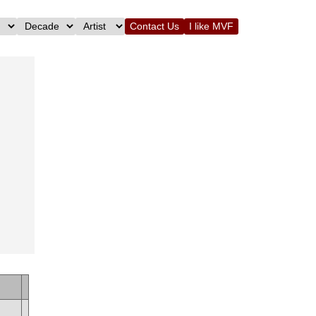
Contact Us
I like MVF